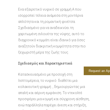
Ενα εξαιρετικό νυφικό σε γραμμή Α που
ισορροπεί τέλεια ανάμεσα στη μοντέρνα
απλότητα και τη ρομαντική φινέτσα.
Σχεδιασμένο για να αναδεικνύει τη
χαριτωμένη σιλουέτα της νύφης, αυτό το
διαχρονικό κομμάτι είναι ιδανικό για όσες
αναζητούν διακριτική κομψότητα στην πιο
ξεχωριστή μέρα της ζωής τους.
Σχεδιασμός και Χαρακτηριστικά
Request an Ap
Κατασκευασμένο με προσοχή στη
λεπτομέρεια, το νυφικό διαθέτει μια
κολακευτική γραμμή , δημιουργώντας μια
απαλή και αέρινη εμφάνιση. Το ντεκολτέ
προσφέρει μια κομψή και σύγχρονη αίσθηση,
ενώ παράλληλα παρέχει άνεση και στήριξη,