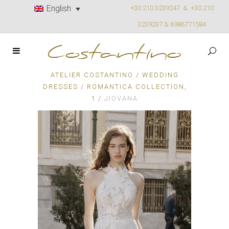
English
+30 210 3239247 &
+30 210
3239237 & 6986771584
ATELIER COSTANTINO
/
WEDDING
,
DRESSES
/
ROMANTICA COLLECTION
1
/
JIOVANA