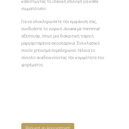
καθιστώντας το ιδανική επιλογή για κάθε
σωματότυπο.
Για να ολοκληρώσετε την εμφάνιση σας,
συνδυάστε το νυφικό
Jiovana
με minnimal
αξεσουάρ, όπως μια διακριτική τιάρα ή
μαργαριταρένια σκουλαρίκια. Ένα κλασικό
σινιόν χτένισμα συμπληρώνει τέλεια το
σύνολο αναδεικνύοντας την κομψότητα του
φορέματος.
.
Request an Appointment