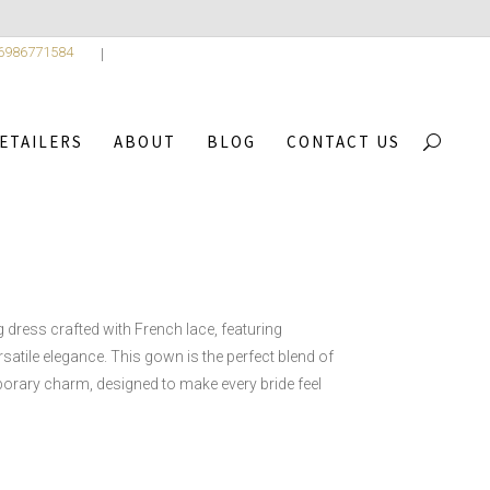
 6986771584
ETAILERS
ABOUT
BLOG
CONTACT US
ECTION
/
ALKYONI
 dress crafted with French lace, featuring
satile elegance. This gown is the perfect blend of
rary charm, designed to make every bride feel