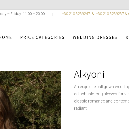
day – Friday: 11:00 – 20:00
+30 210 3239247 &
+30 210 3239237 &
HOME
PRICE CATEGORIES
WEDDING DRESSES
R
TINO
/
WEDDING DRESSES
/
URBAN ROMANCE BRIDAL COLL
Alkyoni
An exquisite ball gown wedding
detachable long sleeves for ver
classic romance and contempo
radiant.