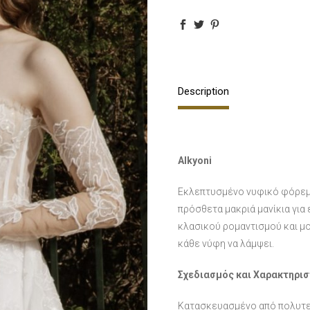
Description
Alkyoni
Εκλεπτυσμένο νυφικό φόρεμα
πρόσθετα μακριά μανίκια για
κλασικού ρομαντισμού και μο
κάθε νύφη να λάμψει.
Σχεδιασμός και Χαρακτηρισ
Κατασκευασμένο από πολυτελ