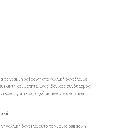
 σε γραμμή ball gown από γαλλική δαντέλα, με
 ευέλικτη κομψότητα. Ένας ιδανικός συνδυασμός
ντέρνας γοητείας, σχεδιασμένος για να κάνει
τικά
ή γαλλική δαντέλα, αυτό το νυφικό ball gown