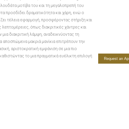
υλουδάτα μοτίβα του και τη μεγαλοπρεπή του
τα προσδίδει δραματικότητα και χάρη, ενώ ο
ει τέλεια εφαρμογή, προσφέροντας στήριξη και
 λεπτομέρειες, όπως διακριτικές χάντρες και
 μια διακριτική λάμψη, αναδεικνύοντας τη
α αποσπώμενα μακριά μανίκια επιτρέπουν την
σική, αριστοκρατική εμφάνιση σε μια πιο
 καθιστώντας το μια πραγματικά ευέλικτη επιλογή
Request an Ap