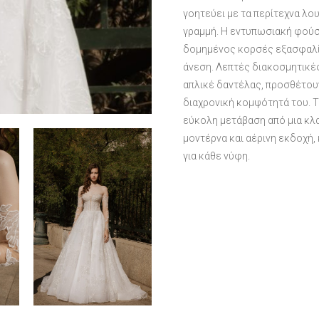
γοητεύει με τα περίτεχνα λο
γραμμή. Η εντυπωσιακή φούσ
δομημένος κορσές εξασφαλίζ
άνεση. Λεπτές διακοσμητικές
απλικέ δαντέλας, προσθέτουν
διαχρονική κομψότητά του. Τ
εύκολη μετάβαση από μια κλα
μοντέρνα και αέρινη εκδοχή,
για κάθε νύφη.