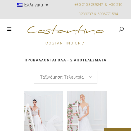
Ελληνικα
+30 210 3239247 &
+30 210
3239237 & 6986771584
COSTANTINO.GR
/
SORTED
ΠΡΟΒΆΛΛΟΝΤΑΙ ΌΛΑ - 2 ΑΠΟΤΕΛΈΣΜΑΤΑ
BY
Ταξινόμηση: Τελευταία
LATEST