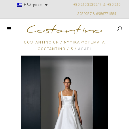
Ελληνικα
+30 210 3239247 &
+30 210
3239237 & 6986771584
COSTANTINO.GR
/
ΝΥΦΙΚΆ ΦΟΡΈΜΑΤΑ
COSTANTINO
/
5
/
AGAPI