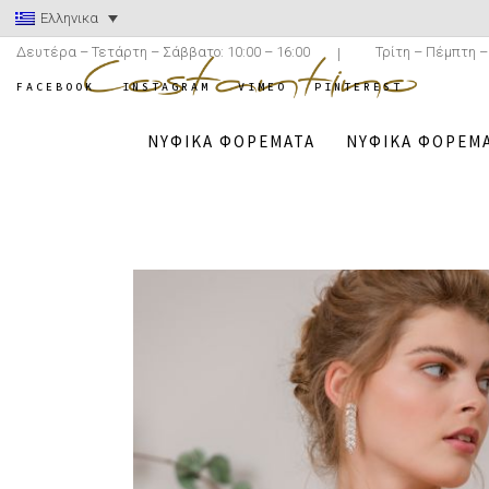
Ελληνικα
Δευτέρα – Τετάρτη – Σάββατο: 10:00 – 16:00
Τρίτη – Πέμπτη –
FACEBOOK
INSTAGRAM
VIMEO
PINTEREST
ΝΥΦΙΚΆ ΦΟΡΈΜΑΤΑ
ΝΥΦΙΚΆ ΦΟΡΈΜΑ
COSTANTINO.GR
/
Ν