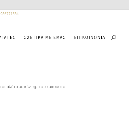
6986771584
ΡΓΆΤΕΣ
ΣΧΕΤΙΚΆ ΜΕ ΕΜΆΣ
ΕΠΙΚΟΙΝΩΝΊΑ
,
LLECTION
3
/
MELITA
 τουαλέτα με κέντημα στο μπούστο.