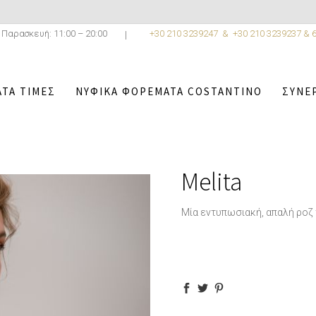
 Παρασκευή: 11:00 – 20:00
+30 210 3239247 &
+30 210 3239237 & 
ΤΑ ΤΙΜΈΣ
ΝΥΦΙΚΆ ΦΟΡΈΜΑΤΑ COSTANTINO
ΣΥΝΕ
ΥΦΙΚΆ ΦΟΡΈΜΑΤΑ COSTANTINO
/
ATELIER COSTANTINO CO
Melita
Μία εντυπωσιακή, απαλή ροζ