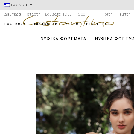
Ελληνικα
Δευτέρα – Τετάρτη – Σάββατο: 10:00 – 16:00
Τρίτη – Πέμπτη –
FACEBOOK
INSTAGRAM
VIMEO
PINTEREST
ΝΥΦΙΚΆ ΦΟΡΈΜΑΤΑ
ΝΥΦΙΚΆ ΦΟΡΈΜΑ
COSTANTINO.GR
/