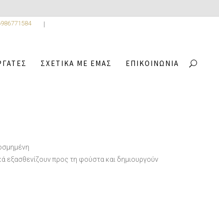
6986771584
ΡΓΆΤΕΣ
ΣΧΕΤΙΚΆ ΜΕ ΕΜΆΣ
ΕΠΙΚΟΙΝΩΝΊΑ
,
LLECTION
4
/
ZIZEL
κοσμημένη
κά εξασθενίζουν προς τη φούστα και δημιουργούν