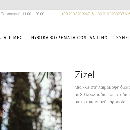
 Παρασκευή: 11:00 – 20:00
+30 210 3239247 &
+30 210 3239237 & 
ΤΑ ΤΙΜΈΣ
ΝΥΦΙΚΆ ΦΟΡΈΜΑΤΑ COSTANTINO
ΣΥΝΕ
ΝΥΦΙΚΆ ΦΟΡΈΜΑΤΑ COSTANTINO
/
ATELIER COSTANTINO CO
Zizel
Μια κλειστή λαιμόκοψη δια
με 3D λουλούδια που σταδια
μια εντυπωσιακή παρουσία.