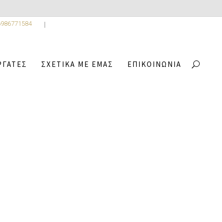
6986771584
ΡΓΆΤΕΣ
ΣΧΕΤΙΚΆ ΜΕ ΕΜΆΣ
ΕΠΙΚΟΙΝΩΝΊΑ
,
ON
1
/
RAPHAELLA