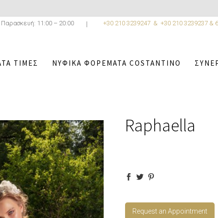
 Παρασκευή: 11:00 – 20:00
+30 210 3239247 &
+30 210 3239237 & 
ΤΑ ΤΙΜΈΣ
ΝΥΦΙΚΆ ΦΟΡΈΜΑΤΑ COSTANTINO
ΣΥΝΕ
/
ΝΥΦΙΚΆ ΦΟΡΈΜΑΤΑ COSTANTINO
/
ROMANTICA COLLECTI
Raphaella
Request an Appointment