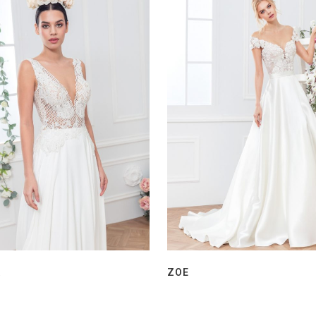
A
ZOE