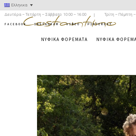
Ελληνικα
Δευτέρα – Τετάρτη – Σάββατο: 10:00 – 16:00
Τρίτη – Πέμπτη –
FACEBOOK
INSTAGRAM
VIMEO
PINTEREST
ΝΥΦΙΚΆ ΦΟΡΈΜΑΤΑ
ΝΥΦΙΚΆ ΦΟΡΈΜΑ
COSTANTINO.GR