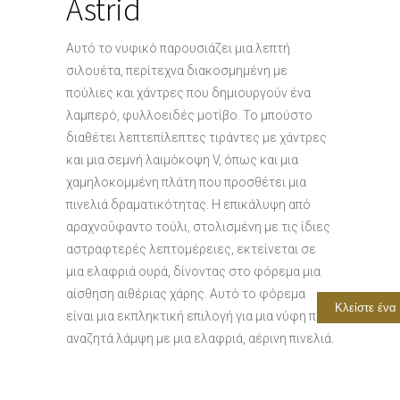
Astrid
Αυτό το νυφικό παρουσιάζει μια λεπτή
σιλουέτα, περίτεχνα διακοσμημένη με
πούλιες και χάντρες που δημιουργούν ένα
λαμπερό, φυλλοειδές μοτίβο. Το μπούστο
διαθέτει λεπτεπίλεπτες τιράντες με χάντρες
και μια σεμνή λαιμόκοψη V, όπως και μια
χαμηλοκομμένη πλάτη που προσθέτει μια
πινελιά δραματικότητας. Η επικάλυψη από
αραχνοΰφαντο τούλι, στολισμένη με τις ίδιες
αστραφτερές λεπτομέρειες, εκτείνεται σε
μια ελαφριά ουρά, δίνοντας στο φόρεμα μια
αίσθηση αιθέριας χάρης. Αυτό το φόρεμα
Κλείστε ένα
είναι μια εκπληκτική επιλογή για μια νύφη που
αναζητά λάμψη με μια ελαφριά, αέρινη πινελιά.