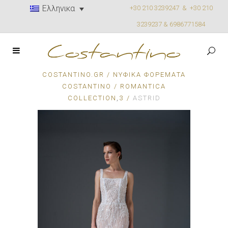
Ελληνικα
+30 210 3239247 &
+30 210
3239237 & 6986771584
COSTANTINO.GR
/
ΝΥΦΙΚΆ ΦΟΡΈΜΑΤΑ
COSTANTINO
/
ROMANTICA
,
COLLECTION
3
/
ASTRID