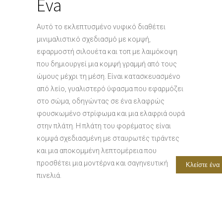
Eva
Αυτό το εκλεπτυσμένο νυφικό διαθέτει
μινιμαλιστικό σχεδιασμό με κομψή,
εφαρμοστή σιλουέτα και τοπ με λαιμόκοψη
που δημιουργεί μια κομψή γραμμή από τους
ώμους μέχρι τη μέση. Είναι κατασκευασμένο
από λείο, γυαλιστερό ύφασμα που εφαρμόζει
στο σώμα, οδηγώντας σε ένα ελαφρώς
φουσκωμένο στρίφωμα και μια ελαφριά ουρά
στην πλάτη. Η πλάτη του φορέματος είναι
κομψά σχεδιασμένη με σταυρωτές τιράντες
και μια αποκομμένη λεπτομέρεια που
προσθέτει μια μοντέρνα και σαγηνευτική
Κλείστε ένα
πινελιά.