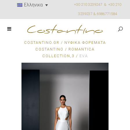
Ελληνικα
+30 210 3239247 &
+30 210
3239237 & 6986771584
COSTANTINO.GR
/
ΝΥΦΙΚΆ ΦΟΡΈΜΑΤΑ
COSTANTINO
/
ROMANTICA
,
COLLECTION
3
/
EVA