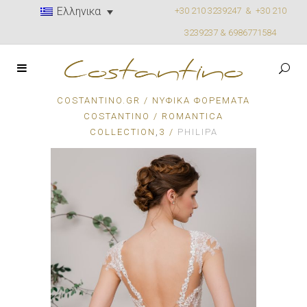
Ελληνικα
+30 210 3239247 &
+30 210
3239237 & 6986771584
COSTANTINO.GR
/
ΝΥΦΙΚΆ ΦΟΡΈΜΑΤΑ
COSTANTINO
/
ROMANTICA
,
COLLECTION
3
/
PHILIPA