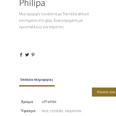
Philipa
Μια όμορφη τουαλέτα με δαντέλα απλικέ
κεντημένη στο χέρι, διακοσμημένη με
κρυστάλλους και παγιέτες.
Επιπλέον πληροφορίες
Κλείστε ένα
Χρώμα
off-white
Ύφασμα
lace, crystals, sequinnes