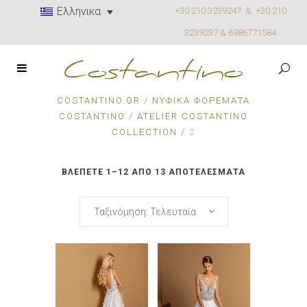
Ελληνικα
+30 210 3239247 &
+30 210
3239237 & 6986771584
COSTANTINO.GR
/
ΝΥΦΙΚΆ ΦΟΡΈΜΑΤΑ
COSTANTINO
/
ATELIER COSTANTINO
COLLECTION
/
2
SORTED
ΒΛΈΠΕΤΕ 1–12 ΑΠΌ 13 ΑΠΟΤΕΛΈΣΜΑΤΑ
BY
Ταξινόμηση: Τελευταία
LATEST