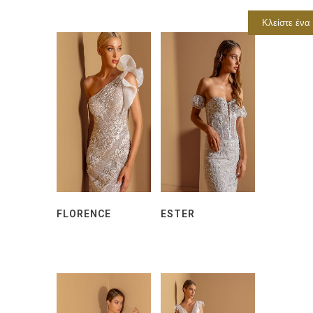
Κλείστε ένα
FLORENCE
ESTER