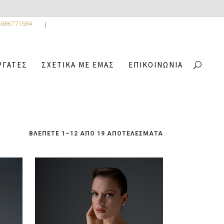
6986771584
ΡΓΆΤΕΣ
ΣΧΕΤΙΚΆ ΜΕ ΕΜΆΣ
ΕΠΙΚΟΙΝΩΝΊΑ
 COLLECTION
/
5
SORTED
ΒΛΈΠΕΤΕ 1–12 ΑΠΌ 19 ΑΠΟΤΕΛΈΣΜΑΤΑ
BY
LATEST