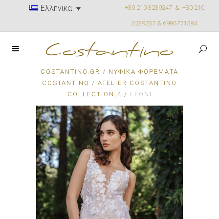
Ελληνικα
+30 210 3239247 &
+30 210
3239237 & 6986771584
COSTANTINO.GR
/
ΝΥΦΙΚΆ ΦΟΡΈΜΑΤΑ
COSTANTINO
/
ATELIER COSTANTINO
,
COLLECTION
4
/
LEONI