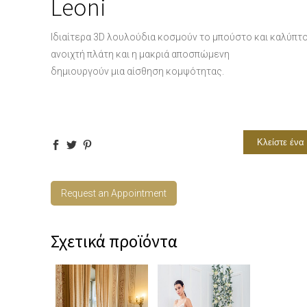
Leoni
Ιδιαίτερα 3D λουλούδια κοσμούν το μπούστο και καλύπτο
ανοιχτή πλάτη και η μακριά αποσπώμενη
δημιουργούν μια αίσθηση κομψότητας.
Κλείστε ένα
Request an Appointment
Σχετικά προϊόντα